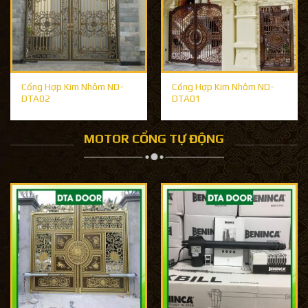
Cổng Hợp Kim Nhôm ND-
Cổng Hợp Kim Nhôm ND-
DTA02
DTA01
MOTOR CỔNG TỰ ĐỘNG