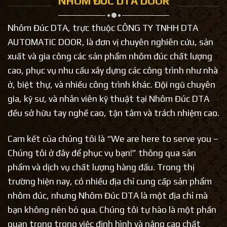
NHÔM ĐÚC DTA DOOR
Nhôm Đúc DTA, trực thuộc CÔNG TY TNHH DTA
AUTOMATIC DOOR, là đơn vị chuyên nghiên cứu, sản
xuất và gia công các sản phẩm nhôm đúc chất lượng
cao, phục vụ nhu cầu xây dựng các công trình như nhà
ở, biệt thự, và nhiều công trình khác. Đội ngũ chuyên
gia, kỹ sư, và nhân viên kỹ thuật tại Nhôm Đúc DTA
đều sở hữu tay nghề cao, tận tâm và trách nhiệm cao.
Cam kết của chúng tôi là “We are here to serve you –
Chúng tôi ở đây để phục vụ bạn!” thông qua sản
phẩm và dịch vụ chất lượng hàng đầu. Trong thị
trường hiện nay, có nhiều địa chỉ cung cấp sản phẩm
nhôm đúc, nhưng Nhôm Đúc DTA là một địa chỉ mà
bạn không nên bỏ qua. Chúng tôi tự hào là một phần
quan trọng trong việc định hình và nâng cao chất